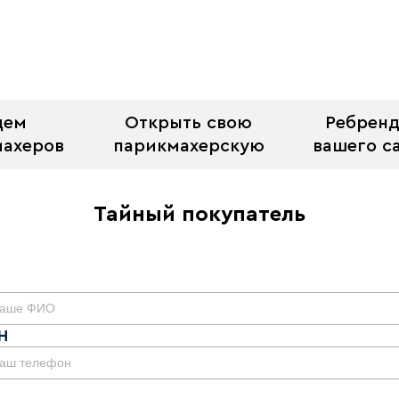
щем
Открыть свою
Ребрен
махеров
парикмахерскую
вашего с
o
Тайный покупатель
Н