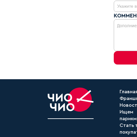
КОММЕН
Главна
Франш
Новос
Ищем
парикм
Стать 
покупа