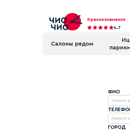
Краснознаменск
4.7
И
Салоны рядом
парик
Тайный покупатель Chio-Chi
ФИО
ТЕЛЕФО
ГОРОД