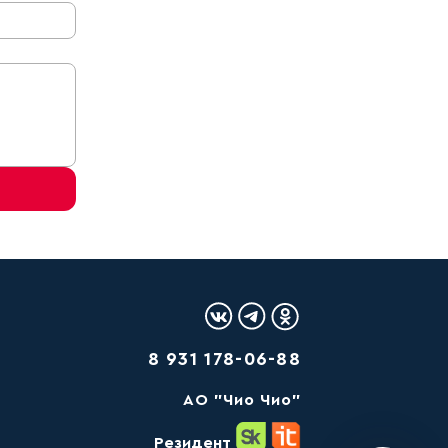
Логотип Вконтакте
Логотип Telegram
Логотип Одноклас
8 931 178-06-88
AО "Чио Чио"
Резидент