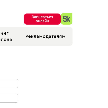
Записаться
онлайн
динг
Рекламодателям
алона