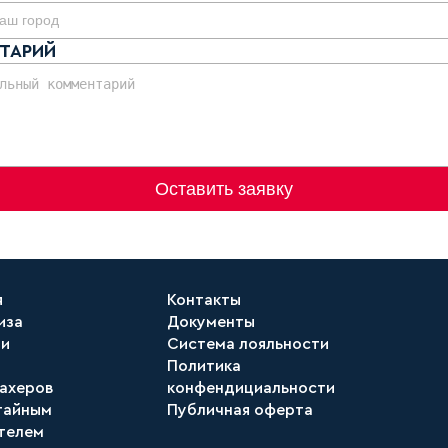
ТАРИЙ
Оставить заявку
я
Контакты
иза
Документы
ти
Система лояльности
Политика
ахеров
конфендициальности
тайным
Публичная оферта
телем